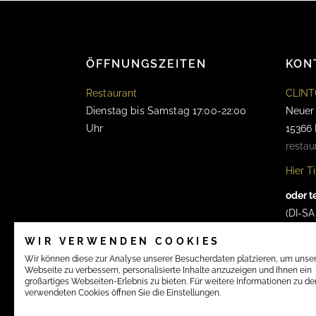
ÖFFNUNGSZEITEN
KON
Restaurant
CLINT
Dienstag bis Samstag 17:00-22:00
Neuer
Uhr
15366
restau
Hier T
oder t
(DI-SA
WIR VERWENDEN COOKIES
Wir können diese zur Analyse unserer Besucherdaten platzieren, um unse
Webseite zu verbessern, personalisierte Inhalte anzuzeigen und Ihnen ein
großartiges Webseiten-Erlebnis zu bieten. Für weitere Informationen zu d
verwendeten Cookies öffnen Sie die Einstellungen.