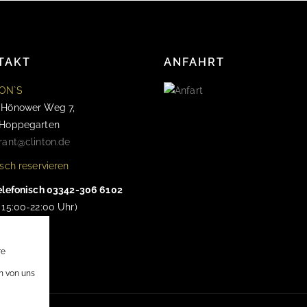
TAKT
ANFAHRT
ON`S
 Hönower Weg 7,
 Hoppegarten
rant@clinton.de
isch reservieren
elefonisch 03342-306 6102
 15:00-22:00 Uhr)
re
en von uns